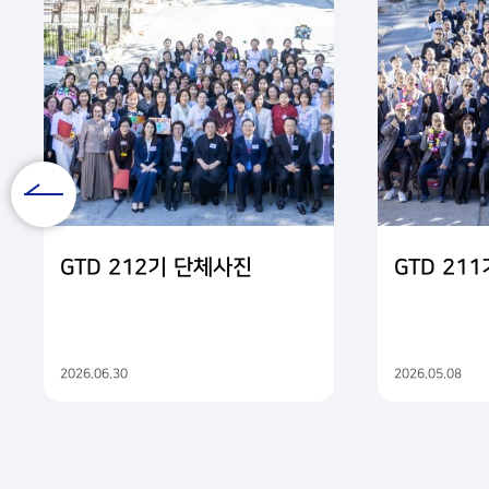
GTD 212 여자기
08
수요일까지
GTD 212 여자기가 6월
기홍목사,
빅베어 파인크레스트 산장에
2026 05
1, 18,
렉터 : 이명화 권사(G14)팀멤
의 : GT
26(화), 6월 1일, (월요일
D 국 김미라간사 714.290
GTD 209 남자기 Reu
30
 비전센터
GTD 209 남자기 Reuni
분들의 많
친교실에서 열립니다.뉴페
2025 08
은 참여 바랍니다.
GTD 212기 단체사진
GTD 21
GTD 210 여자기
30
일 수요일까
GTD 210 여자기가 11
2026.06.30
2026.05.08
한기홍목
지빅베어 파인크레스트 산장
2025 11
D 국 김미
사, 렉터 : 김은주권사(G21
라간사 714.290.0015