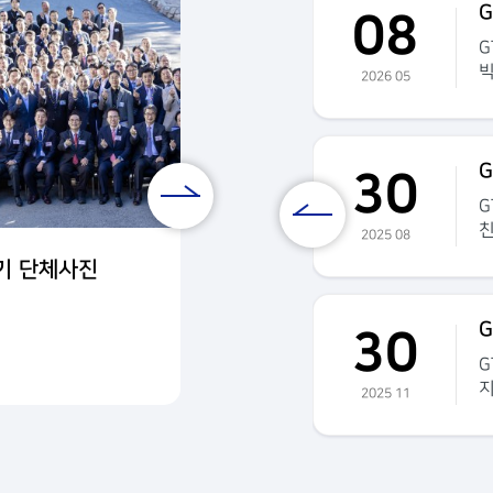
G
08
7일 주일부터 6월10일 수요일까지
G
서 열립니다.S/D : 한기홍목사,
빅
2026 05
버 모임 : 2026년 5월 11, 18,
렉
) 저녁7:00, GTD회관 문의 : GT
2
.0015
D
nion
G
30
on이 8월30일 오후 6시 비전센터
G
스카도르와 팀멤버 여러분들의 많
2025 08
은
1기 단체사진
GTD210기 단체사진
G
30
월30일 주일부터 12월3일 수요일까
G
2026.05.08
에서 열립니다.S/D : 한기홍목
지
2025 11
)팀멤버 모임 :문의 : GTD 국 김미
사
라