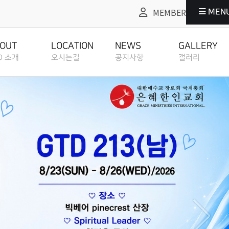
MEMBER
MEN
사항
갤러리
GALLERY
OUT
LOCATION
NEWS
GALLERY
D 소개
오시는길
공지사항
갤러리
 국장 인사말
NGS GTD
역사
STORY
 분들
AFF