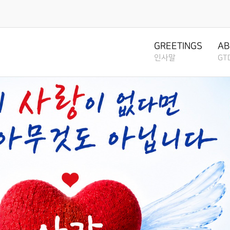
오시는길
공지
LOCATION
NEWS
GREETINGS
AB
인사말
GT
GTD
GREETI
GTD 
GTD HI
섬기는
GTD ST