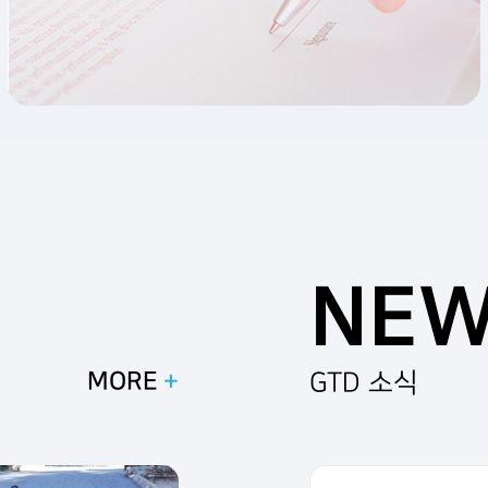
NE
MORE
GTD 소식