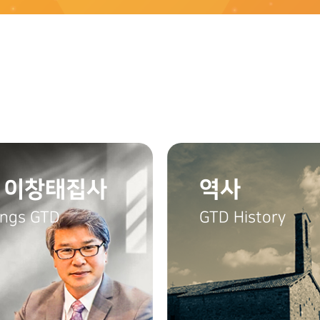
 이창태집사
역사
ings GTD
GTD History