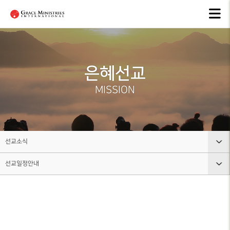
은혜선교
선교소식
선교사
OUR
NEWS
MISSIONARIES
MISSION
선교소식
전체영상
은혜선교
선교역사
MISSION
ALL VIDEO
NEWS
MISSION
MISSION
HISTORY
아시아
선교소식지
ASIA
선교현황
MISSION
NEWSLETTERS
MISSION
아프리카
STATUS
AFRICA
선교일정안내
선교소식
선교방법
MISSION
중남미
SCHEDULE
MISSION
선교일정안내
은혜선교
METHOD
LATIN
AMERICA
선교소식
선교소식
CIS, 중앙
선교사
아시아,
선교소식지
러시아
단기선교