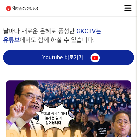
은혜선교
선교소식
선교사
OUR
NEWS
MISSIONARIES
MISSION
GKCTV는
날마다 새로운 은혜로 풍성한
유튜브
에서도 함께 하실 수 있습니다.
선교소식
전체영상
선교역사
MISSION
ALL VIDEO
NEWS
MISSION
HISTORY
Youtube 바로가기
아시아
선교소식지
ASIA
선교현황
MISSION
NEWSLETTERS
MISSION
아프리카
STATUS
AFRICA
선교일정안내
선교방법
MISSION
중남미
SCHEDULE
MISSION
METHOD
LATIN
AMERICA
CIS, 중앙
아시아,
러시아