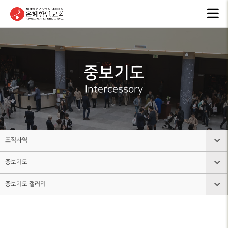
교회안내
인터넷방송
행
GKCTV
EVEN
ABOUT GMI
전체영상
공지
중보기도
환영인사
ANNO
GREETINGS
ALL VIDEO
Intercessory
은혜
담임목사
주일말씀
NEW
SENIOR
SUNDAY WORSHIP
PASTOR
주보
주일예배
BULL
교회 비전
조직사역
LIVE WORSHIP
VISION
그레
중보기도
교회안내
금요, 부흥집회
라이
교회 연혁
SPECIAL WORSHIP
GRACE
HISTORY
중보기도 갤러리
인터넷방송
교회조직도
일천번제특별새벽기도회
교회
섬기는분
행사소식
그룹, 가정교회란
CALE
중보기도 소개
안내
THOUSAND PRAYER
STAFF
조직사역