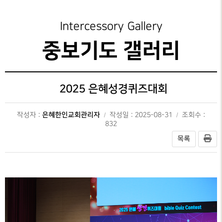
성가대찬양
가정교회지원
중보기도 갤러리
예배시간
GRACE CHOIR
안내
은혜선교
성도양육 소개
중보기도 제목
Intercessory Gallery
찬양과경배
SERVICE
INFO
교육부
새가족 등록안내
중보기도 갤러리
PRAISE & WORSHIP
연락처
특별찬양
행정안내
중보기도
오시는 길
SPECIAL PRAISE
CONTACT
지저스 라이트
2025 은혜성경퀴즈대회
영상광고
온라인
GMI NEWS
은혜상담국
헌금
은혜한인교회관리자
작성자 :
작성일 : 2025-08-31
조회수 :
OFFERING
은혜선교
832
예배통역부
MISSION
목록
대학 청년부
은혜스토리
GRACE STORY
청지기
은혜로새롭게
GTD
GRACE TESTIMONY