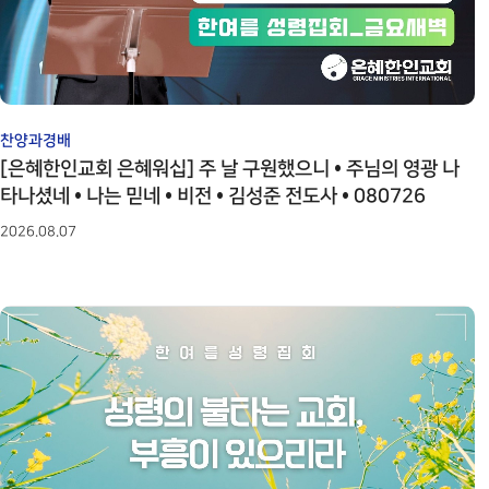
예배시간 안내
성가대찬양
SERVICE INFO
GRACE CHOIR
찬양과경배
연락처 오시는
길
PRAISE & WORSHIP
CONTACT
특별찬양
찬양과경배
온라인 헌금
SPECIAL PRAISE
[은혜한인교회 은혜워십] 주 날 구원했으니 • 주님의 영광 나
OFFERING
타나셨네 • 나는 믿네 • 비전 • 김성준 전도사 • 080726
영상광고
GMI NEWS
2026.08.07
은혜선교
MISSION
은혜스토리
GRACE STORY
은혜로새롭게
GRACE TESTIMONY