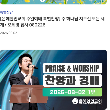
특별찬양
[은혜한인교회 주일예배 특별찬양] 주 하나님 지으신 모든 세
계 • 오위영 집사 080226
2026.08.02