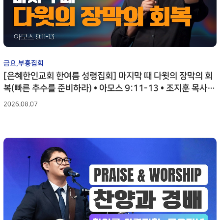
MISSION N
새가족 등록안내
예배시간 안내
성가대찬양
중보기도
LETTER
BASEBALL FIELD APPRO
SERVICE INFO
GRACE CHOIR
INTERCESSO
NEW FAMILY
선교일정
연락처 오시는 길
찬양과경배
중보기도
지저스 라
MISSION S
CONTACT
PRAISE & WORSHIP
GRACE ENCOUNTER
JESUS' LIGH
INTERCESSORY
PLAYER
ABOUT INTERCESSORY
선교사
금요,부흥집회
온라인 헌금
특별찬양
은혜상담
MISSIONAR
[은혜한인교회 한여름 성령집회] 마지막 때 다윗의 장막의 회
지저스 라이트
OFFERING
SPECIAL PRAISE
COUNSELING
DISCIPLESHIP TRAINING
복(빠른 추수를 준비하라) • 아모스 9:11-13 • 조지훈 목사 0
JESUS' LIGHT
INTERCESSORY GALLER
단기선교
영상광고
예배통역
80626
MISSION TR
2026.08.07
은혜상담국
GMI NEWS
TRANSLATE 
BASE FIELD APPROACH
COUNSELING
선교보고
INTERCESSORY PLAYER
MINISTRY
은혜선교
대학 청년
MISSION R
MISSION
COLLEGE & 
예배통역부
BASE FIELD APPROACH
선교대회
TRANSLATE
은혜스토리
청지기
MINISTRY
MISSION
GRACE STORY
STEWARDS
CONFEREN
대학 청년부
은혜로새롭게
GTD
COLLEGE & YOUNG
GRACE TESTIMONY
GRACE TRES
ADULT
청지기