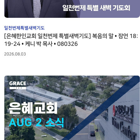
일천번제특별새벽기도
[은혜한인교회 일천번제 특별새벽기도] 복음의 말 • 잠언 18:
19-24 • 케니 박 목사 • 080326
2026.08.03