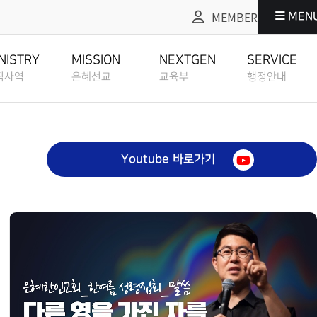
MEMBER
MEN
교
교육부
행정안내
NEXTGEN
SERVICE
NISTRY
MISSION
NEXTGEN
SERVICE
직사역
은혜선교
교육부
행정안내
교육부
행정안내
EDUCATION
ADMIN SERVICE
도
은혜선교
교육부
행정안내
ANIZATION CHART
MISSION
EDUCATION
ADMIN SERVICE
교육부 소개
그레이스워크
ISTORY
ABOUT
GRACEWORK
Youtube 바로가기
정교회란
선교역사
교육부 소개
그레이스워크
EDUCATION
E CHURCH
MISSION HISTORY
ABOUT EDUCATION
GRACEWORK
방예약안내
교육부 사역계획
TATUS
BOOKING ROOM
지원
선교현황
교육부 사역계획
방예약안내
EDUCATION PLAN
CH RESOURCES
MISSION STATUS
EDUCATION PLAN
BOOKING ROOM
교회 헌장 & 신조
교육부 선교일정
ETHOD
STATEMENT
성도양육 소개
소개
선교방법
교육부 선교일정
교회 헌장 & 신조
EDUCATION
BASEBALL FIELD APPROACH
IELD APPROACH
MISSION METHOD
EDUCATION MISSION SCHEDULE
STATEMENT
MISSION
교회 내규
SCHEDULE
EWS
성도양육 과정등록
REGULATION
록안내
선교소식
교육부 영상예배 안내
교회 내규
OACH
BASEBALL FIELD APPROACH CLASS REGISTER
MISSION NEWS
EDUCATION ONLINE SERVICE
REGULATION
교육부 영상예배
지
교회 정관