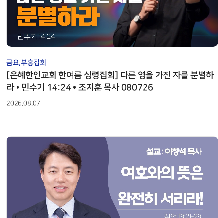
안내
그레이스 인카운터
EWS
중보기도 소개
선교소식지
교육부 갤러리
교회 정관
STETEMENT OF
EDUCATION
GRACE ENCOUNTER
ACH CLASS REGISTER
ABOUT INTERCESSORY
RY PLAYER
MISSION NEWS LETTER
EDUCATION GALLARY
STETEMENT OF FAITH AND 
FAITH AND BY LAW
ONLINE SERVICE
일대일 제자양육
안내
중보기도 갤러리
이트
선교일정안내
행정서비스 안내
행정서비스 안내
DISCIPLESHIP TRAINING
교육부 갤러리
CHEDULE
INTERCESSORY GALLERY
T
MISSION SCHEDULE
ADMIN SERVICE INFO
EDUCATION
ADMIN SERVICE
은사발견 세미나
GALLARY
INFO
중보기도 제목
금요,부흥집회
아시아
국
선교사
BASE FIELD APPROACH
IES
INTERCESSORY PLAYER
[은혜한인교회 한여름 성령집회] 다른 영을 가진 자를 분별하
ASIA
 MINISTRY
MISSIONARIES
ASIA
부목자 세미나
라 • 민수기 14:24 • 조지훈 목사 080726
Y
아프리카
BASE FIELD APPROACH
부
단기선교
IP
AFRICA
2026.08.07
MINISTRY
MISSION TRIP
AFRICA
중남미
부
선교보고
LATIN AMERICA
EPORT
YOUNG ADULT
MISSION REPORT
LATIN AMERICA
CIS, 중앙 아시아, 러시아
선교대회
RUSSIA
MISSION CONFERENCE
CE
유럽
RUSSIA
EUROPE
 DIAS
EUROPE