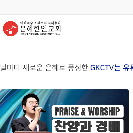
교회안내
인터넷방송
GKCTV
ABOUT GMI
전체영상
환영인사
GREETINGS
ALL VIDEO
담임목사
주일말씀
SENIOR PASTOR
SUNDAY WORSHIP
날마다 새로운 은혜로 풍성한
GKCTV는 유
주일예배
교회 비전
VISION
LIVE WORSHIP
교회 연혁
금요, 부흥집회
HISTORY
SPECIAL WORSHIP
섬기는분 안내
일천번제특별새벽기도회
STAFF
THOUSAND PRAYER