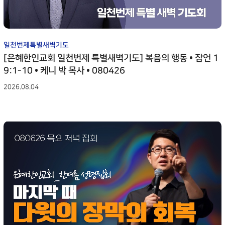
일천번제특별새벽기도
[은혜한인교회 일천번제 특별새벽기도] 복음의 행동 • 잠언 1
9:1-10 • 케니 박 목사 • 080426
2026.08.04