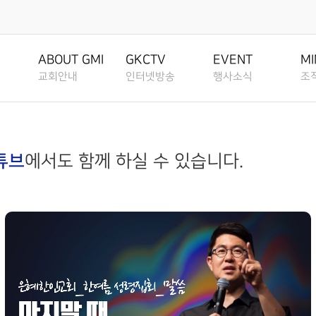
행사소식
조직사역
은혜선
EVENT
MINISTRY
MISSION
ABOUT GMI
GKCTV
EVENT
MI
교회안내
인터넷방송
행사소식
조
공지사항
교회조직도
은혜선교
ANNOUNCEMENT
CHURCH
MISSION
환영인사
전체영상
공지사항
교회조직
ORGANIZATION
CHART
GREETINGS
ALL VIDEO
ANNOUNCEMENT
CHURCH ORG
은혜소식
선교역사
NEWS
MISSION H
튜브
에서도 함께 하실 수 있습니다.
그룹, 가정교회란
담임목사
주일말씀
은혜소식
그룹, 가
주보보기
SENIOR PASTOR
SUNDAY WORSHIP
NEWS
GROUP HOUS
GROUP HOUSE
선교현황
CHURCH
BULLETIN
MISSION S
교회 비전
주일예배
주보보기
가정교회
가정교회지원
VISION
LIVE WORSHIP
BULLETIN
HOUSE CHUR
그레이스 라이프
선교방법
HOUSE CHURCH
GRACE LIFE
MISSION M
RESOURCES
교회 연혁
금요, 부흥집회
그레이스 라이프
성도양육 
HISTORY
SPECIAL WORSHIP
GRACE LIFE
BASEBALL F
교회행사
선교소식
성도양육 소개
CALENDAR
MISSION N
섬기는분 안내
일천번제특별새벽기도회
교회행사
새가족 등
BASEBALL FIELD
BASEBALL FIELD APPR
APPROACH
STAFF
THOUSAND PRAYER
CALENDAR
NEW FAMILY
선교소식