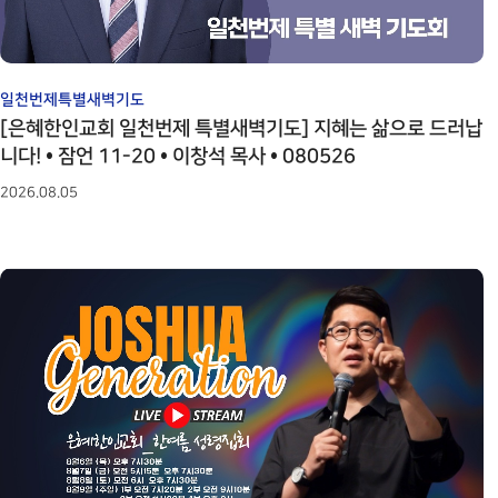
일천번제특별새벽기도
[은혜한인교회 일천번제 특별새벽기도] 지혜는 삶으로 드러납
니다! • 잠언 11-20 • 이창석 목사 • 080526
2026.08.05