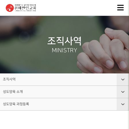
교회안내
인터넷방송
행
GKCTV
EVEN
ABOUT GMI
전체영상
공지
조직사역
환영인사
ANNO
GREETINGS
ALL VIDEO
MINISTRY
은혜
담임목사
주일말씀
NEW
SENIOR
SUNDAY WORSHIP
PASTOR
주보
주일예배
BULL
교회 비전
조직사역
LIVE WORSHIP
VISION
그레
성도양육 소개
교회안내
금요, 부흥집회
라이
교회 연혁
SPECIAL WORSHIP
GRACE
HISTORY
성도양육 과정등록
인터넷방송
교회조직도
일천번제특별새벽기도회
교회
섬기는분
행사소식
그룹, 가정교회란
CALE
성도양육 소개
안내
THOUSAND PRAYER
STAFF
조직사역