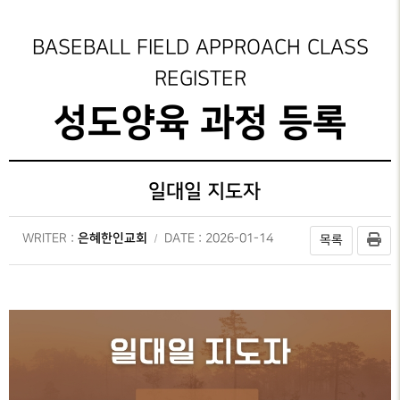
성가대찬양
가정교회지원
성도양육 과정등록
예배시간
GRACE CHOIR
안내
은혜선교
성도양육 소개
그레이스 인카운터
BASEBALL FIELD APPROACH CLASS
찬양과경배
SERVICE
INFO
REGISTER
교육부
새가족 등록안내
일대일 제자양육
PRAISE & WORSHIP
연락처
성도양육 과정 등록
특별찬양
행정안내
중보기도
은사발견 세미나
오시는 길
SPECIAL PRAISE
CONTACT
지저스 라이트
부목자 세미나
영상광고
온라인
일대일 지도자
GMI NEWS
은혜상담국
헌금
OFFERING
은혜선교
예배통역부
은혜한인교회
WRITER :
MISSION
DATE : 2026-01-14
목록
대학 청년부
은혜스토리
GRACE STORY
청지기
은혜로새롭게
GTD
GRACE TESTIMONY