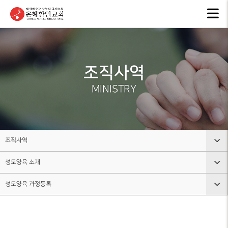
교회안내
인터넷방송
행
GKCTV
EVEN
ABOUT GMI
전체영상
공지
조직사역
환영인사
ANNO
GREETINGS
ALL VIDEO
MINISTRY
은혜
담임목사
주일말씀
NEW
SENIOR
SUNDAY WORSHIP
PASTOR
주보
주일예배
BULL
교회 비전
조직사역
LIVE WORSHIP
VISION
그레
성도양육 소개
교회안내
금요, 부흥집회
라이
교회 연혁
SPECIAL WORSHIP
GRACE
HISTORY
성도양육 과정등록
인터넷방송
교회조직도
일천번제특별새벽기도회
교회
섬기는분
행사소식
그룹, 가정교회란
CALE
성도양육 소개
안내
THOUSAND PRAYER
STAFF
조직사역