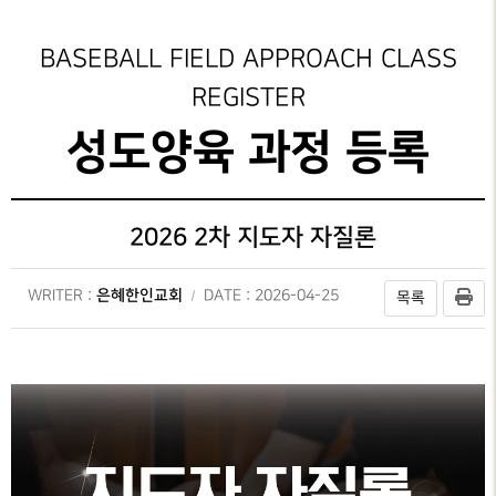
성가대찬양
가정교회지원
성도양육 과정등록
예배시간
GRACE CHOIR
안내
은혜선교
성도양육 소개
그레이스 인카운터
BASEBALL FIELD APPROACH CLASS
찬양과경배
SERVICE
INFO
REGISTER
교육부
새가족 등록안내
일대일 제자양육
PRAISE & WORSHIP
연락처
성도양육 과정 등록
특별찬양
행정안내
중보기도
은사발견 세미나
오시는 길
SPECIAL PRAISE
CONTACT
지저스 라이트
부목자 세미나
영상광고
온라인
2026 2차 지도자 자질론
GMI NEWS
은혜상담국
헌금
OFFERING
은혜선교
예배통역부
은혜한인교회
WRITER :
MISSION
DATE : 2026-04-25
목록
대학 청년부
은혜스토리
GRACE STORY
청지기
은혜로새롭게
GTD
GRACE TESTIMONY