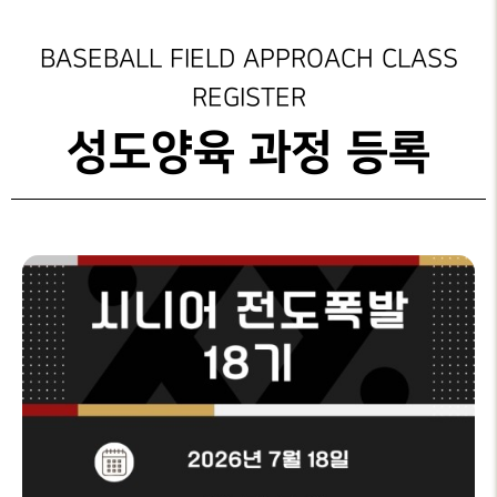
성가대찬양
가정교회지원
성도양육 과정등록
예배시간
GRACE CHOIR
안내
은혜선교
성도양육 소개
그레이스 인카운터
BASEBALL FIELD APPROACH CLASS
찬양과경배
SERVICE
INFO
REGISTER
교육부
새가족 등록안내
일대일 제자양육
PRAISE & WORSHIP
연락처
성도양육 과정 등록
특별찬양
행정안내
중보기도
은사발견 세미나
오시는 길
SPECIAL PRAISE
CONTACT
지저스 라이트
부목자 세미나
영상광고
온라인
GMI NEWS
은혜상담국
헌금
OFFERING
은혜선교
예배통역부
MISSION
대학 청년부
은혜스토리
GRACE STORY
청지기
은혜로새롭게
GTD
GRACE TESTIMONY