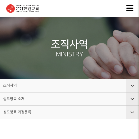
교회안내
인터넷방송
행
GKCTV
EVEN
ABOUT GMI
전체영상
공지
조직사역
환영인사
ANNO
GREETINGS
ALL VIDEO
MINISTRY
은혜
담임목사
주일말씀
NEW
SENIOR
SUNDAY WORSHIP
PASTOR
주보
주일예배
BULL
교회 비전
조직사역
LIVE WORSHIP
VISION
그레
성도양육 소개
교회안내
금요, 부흥집회
라이
교회 연혁
SPECIAL WORSHIP
GRACE
HISTORY
성도양육 과정등록
인터넷방송
교회조직도
일천번제특별새벽기도회
교회
섬기는분
행사소식
그룹, 가정교회란
CALE
성도양육 소개
안내
THOUSAND PRAYER
STAFF
조직사역