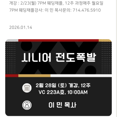
개강 : 2/23(월) 7PM 웨딩채플, 12주 과정매주 월요일
7PM 웨딩채플강사: 이 민 목사문의: 714.476.5910
2026.01.14