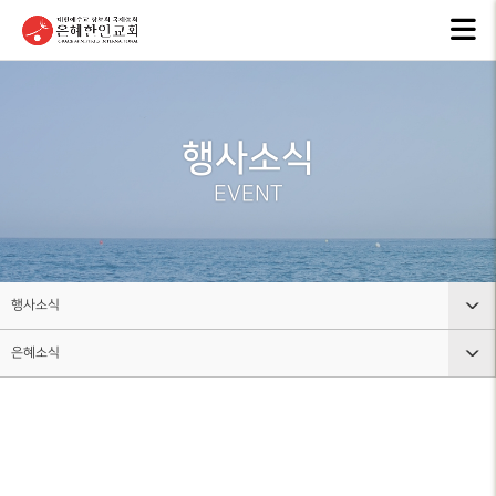
교회안내
인터넷방송
행
GKCTV
EVEN
ABOUT GMI
전체영상
공지
행사소식
환영인사
ANNO
GREETINGS
ALL VIDEO
EVENT
은혜
담임목사
주일말씀
NEW
SENIOR
SUNDAY WORSHIP
PASTOR
주보
주일예배
BULL
교회 비전
행사소식
LIVE WORSHIP
VISION
그레
은혜소식
교회안내
금요, 부흥집회
라이
교회 연혁
SPECIAL WORSHIP
GRACE
HISTORY
인터넷방송
공지사항
일천번제특별새벽기도회
교회
섬기는분
행사소식
은혜소식
CALE
안내
THOUSAND PRAYER
STAFF
조직사역