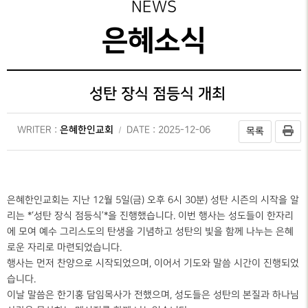
성가대찬양
주보보기
NEWS
예배시간
GRACE CHOIR
안내
은혜선교
그레이스 라이프
은혜소식
찬양과경배
SERVICE
INFO
교육부
교회행사
PRAISE & WORSHIP
연락처
특별찬양
행정안내
성탄 장식 점등식 개최
오시는 길
SPECIAL PRAISE
CONTACT
영상광고
은혜한인교회
WRITER :
DATE : 2025-12-06
목록
온라인
GMI NEWS
헌금
OFFERING
은혜선교
MISSION
은혜한인교회는 지난 12월 5일(금) 오후 6시 30분) 성탄 시즌의 시작을 알
은혜스토리
리는 *‘성탄 장식 점등식’*을 진행했습니다. 이번 행사는 성도들이 한자리
GRACE STORY
에 모여 예수 그리스도의 탄생을 기념하고 성탄의 빛을 함께 나누는 은혜
로운 자리로 마련되었습니다.
은혜로새롭게
행사는 먼저 찬양으로 시작되었으며, 이어서 기도와 말씀 시간이 진행되었
GRACE TESTIMONY
습니다.
이날 말씀은 한기홍 담임목사가 전했으며, 성도들은 성탄의 본질과 하나님