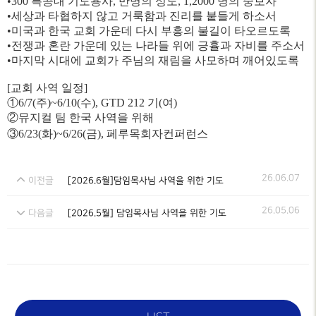
•300 특공대 기도용사, 만명의 성도, 1,2000 명의 중보자
•세상과 타협하지 않고 거룩함과 진리를 붙들게 하소서
•미국과 한국 교회 가운데 다시 부흥의 불길이 타오르도록
•전쟁과 혼란 가운데 있는 나라들 위에 긍휼과 자비를 주소서
•마지막 시대에 교회가 주님의 재림을 사모하며 깨어있도록
[교회 사역 일정]
①
6/7(주)~6/10(수), GTD 212 기(여)
②
뮤지컬 팀 한국 사역을 위해
③
6/23(
화
)~6/26(
금
),
페루
목회자
컨퍼런스
26.06.07
이전글
[2026.6월]담임목사님 사역을 위한 기도
26.05.06
다음글
[2026.5월] 담임목사님 사역을 위한 기도