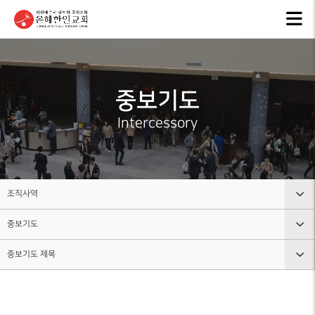
교회안내
인터넷방송
행
GKCTV
EVEN
ABOUT GMI
전체영상
공지
중보기도
환영인사
ANNO
GREETINGS
ALL VIDEO
Intercessory
은혜
담임목사
주일말씀
NEW
SENIOR
SUNDAY WORSHIP
PASTOR
주보
주일예배
BULL
교회 비전
조직사역
LIVE WORSHIP
VISION
그레
중보기도
교회안내
금요, 부흥집회
라이
교회 연혁
SPECIAL WORSHIP
GRACE
HISTORY
중보기도 제목
인터넷방송
교회조직도
일천번제특별새벽기도회
교회
섬기는분
행사소식
그룹, 가정교회란
CALE
중보기도 소개
안내
THOUSAND PRAYER
STAFF
조직사역