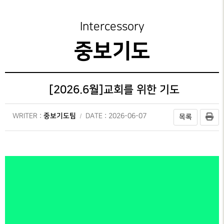
성가대찬양
가정교회지원
중보기도 갤러리
예배시간
GRACE CHOIR
안내
은혜선교
성도양육 소개
중보기도 제목
Intercessory
찬양과경배
SERVICE
INFO
교육부
새가족 등록안내
중보기도
PRAISE & WORSHIP
연락처
특별찬양
행정안내
중보기도
오시는 길
SPECIAL PRAISE
CONTACT
지저스 라이트
[2026.6월]교회를 위한 기도
영상광고
온라인
GMI NEWS
은혜상담국
헌금
중보기도팀
WRITER :
DATE : 2026-06-07
목록
OFFERING
은혜선교
예배통역부
MISSION
대학 청년부
은혜스토리
GRACE STORY
청지기
은혜로새롭게
GTD
GRACE TESTIMONY