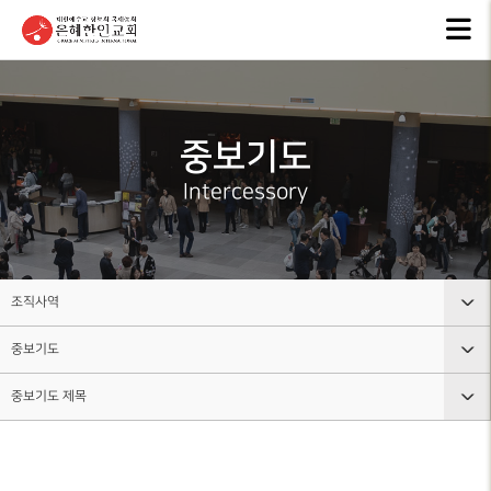
교회안내
인터넷방송
행
GKCTV
EVEN
ABOUT GMI
전체영상
공지
중보기도
환영인사
ANNO
GREETINGS
ALL VIDEO
Intercessory
은혜
담임목사
주일말씀
NEW
SENIOR
SUNDAY WORSHIP
PASTOR
주보
주일예배
BULL
교회 비전
조직사역
LIVE WORSHIP
VISION
그레
중보기도
교회안내
금요, 부흥집회
라이
교회 연혁
SPECIAL WORSHIP
GRACE
HISTORY
중보기도 제목
인터넷방송
교회조직도
일천번제특별새벽기도회
교회
섬기는분
행사소식
그룹, 가정교회란
CALE
중보기도 소개
안내
THOUSAND PRAYER
STAFF
조직사역