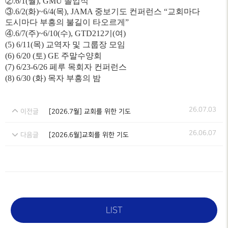
②.
6/1(월), GMU 졸업식
③.
6/2(화)~6/4(목), JAMA 중보기도 컨퍼런스
“교회마다
도시마다 부흥의 불길이 타오르게”
④.
6/7(
주
)~6/10(
수
), GTD212
기
(
여
)
(5) 6/11(목) 교역자 및 그룹장 모임
(6)
6/20 (토) GE 주말수양회
(7)
6/23-6/26 페루 목회자 컨퍼런스
(8) 6/30 (화) 목자 부흥의 밤
26.07.03
이전글
[2026.7월] 교회를 위한 기도
26.06.07
다음글
[2026.6월]교회를 위한 기도
LIST