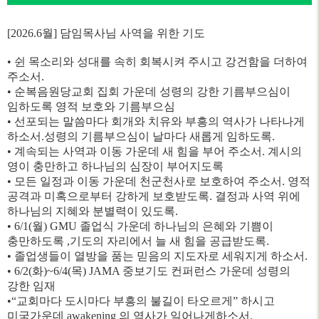
[2026.6월] 담임목사님 사역을 위한 기도
• 쉰 목소리와 성대를 속히 회복시켜 주시고 강건함을 더하여
주소서.
• 순복음원당교회 집회 가운데 성령의 강한 기름부으심이
임하도록 영적 보호와 기름부으심
• 선포되는 말씀마다 회개와 치유와 부흥의 역사가 나타나게
하소서.성령의 기름부으심이 날마다 새롭게 임하도록.
• 계속되는 사역과 이동 가운데 새 힘을 부어 주소서. 계시의
영이 충만하고 하나님의 심장이 부어지도록
• 모든 일정과 이동 가운데 천군천사로 보호하여 주소서. 영적
공격과 미혹으로부터 강하게 보호받도록. 결정과 사역 위에
하나님의 지혜와 분별력이 있도록.
• 6/1(월) GMU 졸업식 가운데 하나님의 은혜와 기쁨이
충만하도록 ,기도의 자리에서 늘 새 힘을 공급받도록.
• 졸업생들이 열방을 품는 믿음의 지도자로 세워지게 하소서.
• 6/2(화)~6/4(목) JAMA 중보기도 컨퍼런스 가운데 성령의
강한 임재
•
“
교회마다
도시마다
부흥의
불길이
타오르게
”
하시고
미국
가운데
awakening
의
역사가
일어나게
하소서
.