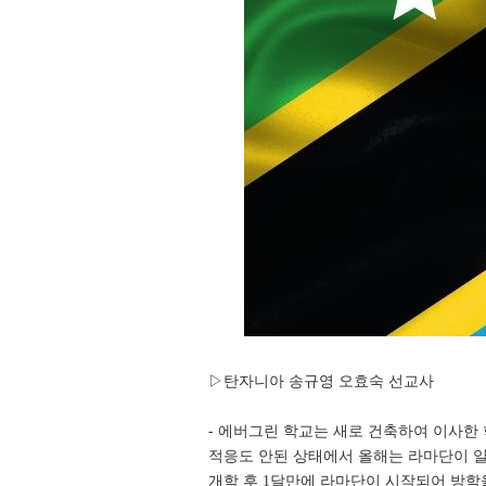
▷탄자니아 송규영 오효숙 선교사
- 에버그린 학교는 새로 건축하여 이사한
적응도 안된 상태에서 올해는 라마단이 
개학 후 1달만에 라마단이 시작되어 방학