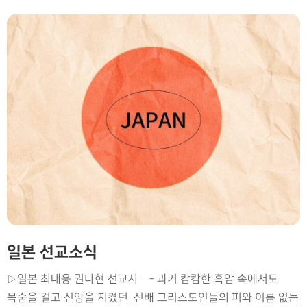
3. 캄장신에서 Bring-up 세미나가 13일~24일까지 있습니다.
참여하는 모든 이들이 영적 지도자로 성장하게 하옵소서 4.
올네이션 학교에 13일~17일까지 영어캠프가 있습니다. 모든
학생들이 실력과 믿음이 성장하게 하소서. 5. 캄보디아에
남반구 독감이 확산되고 있습니다. 질병으로 고통받는 모든
이들을 불쌍히 여기시고 속히 회복되게 하소서 6. 김영대
조정아(성훈, 성빈) 선교사 가정이 날마다 하나님의 마음을
느끼며, 하나님 손에 붙들려 세계 선교에 쓰임받는 가정 되게
하소서. 7. 동역하는 모든 교회와 성도님에게 세미한 음성으로
날마다 위로하시고, 축복하셔서 함께 세계 선교 마무리를 하게
하옵소서.
일본 선교소식
▷일본 최대웅 권나현 선교사 - 과거 캄캄한 흑암 속에서도
목숨을 걸고 신앙을 지켰던 선배 그리스도인들의 피와 이름 없는