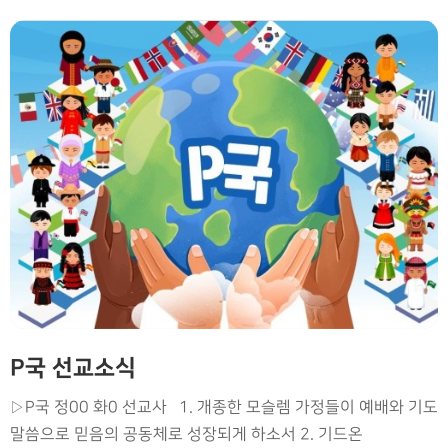
P국 선교소식
▷P국 정00 화0 선교사 1. 개종한 모슬렘 가정들이 예배와 기도
말씀으로 믿음의 공동체로 성장되게 하소서 2. 기드온