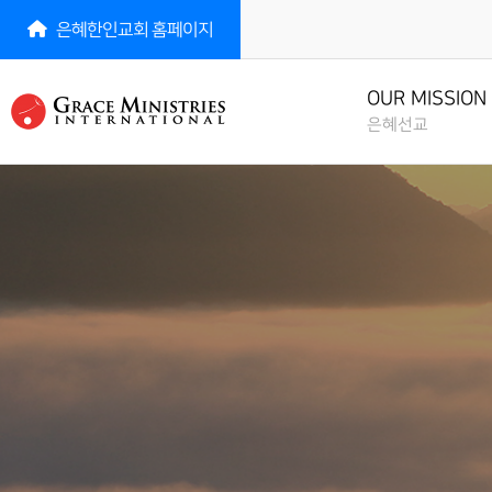
은혜한인교회 홈페이지
은혜선교
선교소식
선
NEWS
MISS
OUR MISSION
OUR MISSION
은혜선교
선교소식
전체
선교역사
MISSION NEWS
ALL 
MISSION HISTORY
선교역사
MISSION HISTORY
선교소식지
아시
선교현황
MISSION
ASIA
MISSION STATUS
NEWSLETTERS
선교현황
아프
MISSION STATUS
선교방법
선교일정안내
AFRI
MISSION METHOD
MISSION SCHEDULE
선교방법
중남
MISSION METHOD
LATI
CIS
러시
RUSS