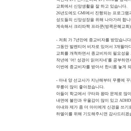
교회에서 신앙생활을 잘 하고
있습니다.
26년도에도 GMI에서 진행되는 프로그
성도들의
신앙성장을 위해 나아가려 합니
계속해서 크리따짝 프라쿤(방콕은혜교회
- 저희 가 7년만에 종교비자를 받았습니다
그동안 발렌티어 비자로 있어서 3개월마
교회를 개척하면서 종교비자의 필요성을
작년에 '어! 성경이 읽어지네'를 공부하
이번에
종교비자를 받아서 한시름 놓게 
- 아내 양 선교사가 지난해부터 무릎에 
무릎이 많이
좋아졌습니다.
아들이 학교에서 구타와 왕따 문제로 많
내면에 불안과
우울감이 많이 있고 ADH
아내와 제가 좀 더 아이에게 신경을 쓰기
하엘이를 위해 기도해주시면 감사드리겠