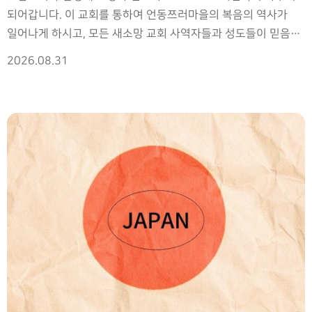
되어갑니다. 이 교회를 통하여 언동쯔러마을의 복음의 역사가
일어나게 하시고, 모든 새소망 교회 사역자들과 성도들이 믿음의
용사가 되게 하옵소서. 2. 캄장신 졸업식이 8일에 있었습니다.
2026.08.31
신학과, 신대원, 교회음악과, 유교과 66명의 졸업생들이
캄보디아 교계의 귀하게 쓰임받는 하나님의 사람이 되게 하소서.
3. 캄장신에서 Bring-up 세미나가 13일~24일까지 있습니다.
참여하는 모든 이들이 영적 지도자로 성장하게 하옵소서 4.
올네이션 학교에 13일~17일까지 영어캠프가 있습니다. 모든
학생들이 실력과 믿음이 성장하게 하소서. 5. 캄보디아에
남반구 독감이 확산되고 있습니다. 질병으로 고통받는 모든
이들을 불쌍히 여기시고 속히 회복되게 하소서 6. 김영대
조정아(성훈, 성빈) 선교사 가정이 날마다 하나님의 마음을
느끼며, 하나님 손에 붙들려 세계 선교에 쓰임받는 가정 되게
하소서. 7. 동역하는 모든 교회와 성도님에게 세미한 음성으로
날마다 위로하시고, 축복하셔서 함께 세계 선교 마무리를 하게
하옵소서.