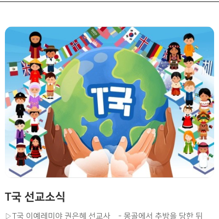
T국 선교소식
▷T국 이예레미야 권은혜 선교사 - 몽골에서 추방을 당한 뒤