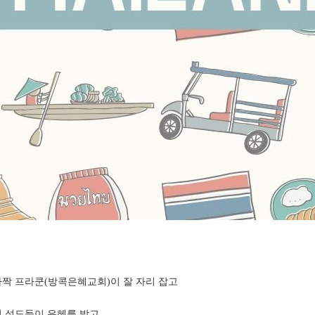
따짝
프라쿤(방콕은혜교회)이 잘 자리 잡고
서 성도들이 은혜를 받고