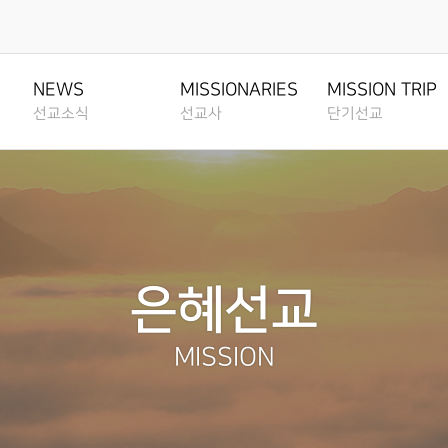
교사
단기선교
선교간증
IONARIES
TESTIMONY
MISSION TRIP
NEWS
MISSIONARIES
MISSION TRIP
선교소식
선교사
단기선교
영상
전체영상
전체영상
VIDEO
ALL VIDEO
ALL VIDEO
선교소식
전체영상
전체영상
MISSION NEWS
ALL VIDEO
ALL VIDEO
아
선교간증
TESTIMONY
선교소식지
아시아
리카
선교간증문
MISSION NEWSLETTERS
ASIA
CA
TESTIMONY
은혜선교
선교일정안내
아프리카
미
MISSION SCHEDULE
AFRICA
N AMERICA
MISSION
중남미
LATIN AMERICA
, 중앙 아시아,
아
CIS, 중앙 아시아, 러시아
IA
RUSSIA