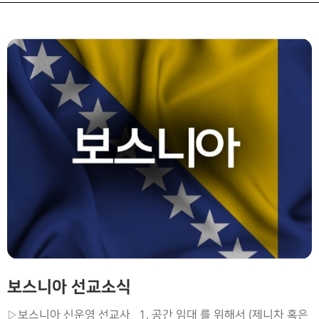
보스니아 선교소식
▷보스니아 신운영 선교사 1. 공간 임대 를 위해서 (제니차 혹은