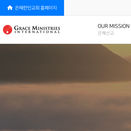
은혜한인교회 홈페이지
은혜선교
선교소식
선
NEWS
MISS
OUR MISSION
OUR MISSION
은혜선교
선교소식
전체
선교역사
MISSION NEWS
ALL 
MISSION HISTORY
선교역사
MISSION HISTORY
선교소식지
아시
선교현황
MISSION
ASIA
MISSION STATUS
NEWSLETTERS
선교현황
아프
MISSION STATUS
선교방법
선교일정안내
AFRI
MISSION METHOD
MISSION SCHEDULE
선교방법
중남
MISSION METHOD
LATI
CIS
러시
RUSS