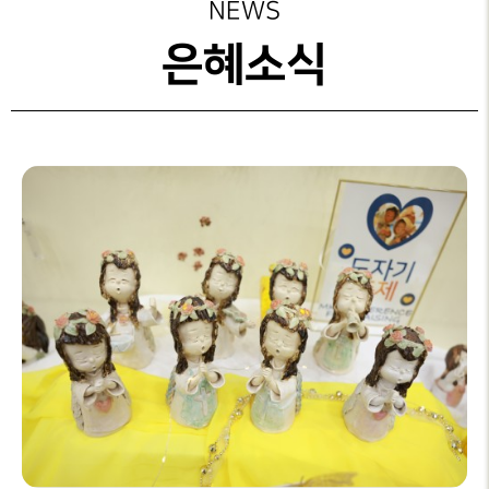
성가대찬양
주보보기
NEWS
예배시간
GRACE CHOIR
안내
은혜선교
그레이스 라이프
은혜소식
찬양과경배
SERVICE
INFO
교육부
교회행사
PRAISE & WORSHIP
연락처
특별찬양
행정안내
오시는 길
SPECIAL PRAISE
CONTACT
영상광고
온라인
GMI NEWS
헌금
OFFERING
은혜선교
MISSION
은혜스토리
GRACE STORY
은혜로새롭게
GRACE TESTIMONY