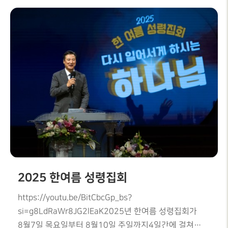
찬양팀의 찬양을 시작된 행사는 Tim Chang
교수님의 God' will for Korea - 마태복음 6:10 의 귀한
말씀과허버트 홍 선교사님의땅끝에서 땅끝까지 증인 -
사도행전 1:8 로 말씀과 도전의 시간을 갖었습니다.
그리고 행사중 참석한 모두가 태극기를 들고 휘날리며,
광복의 기쁨을 나누는시간이 되었습니다.우리교회
교육부 중등부에서 EM까지 함께 광복의 의미를
되새기며, 하나될 수 있는뜻깊은 시간 이었습니다.
2025 한여름 성령집회
https://youtu.be/BitCbcGp_bs?
si=g8LdRaWr8JG2lEaK2025년 한여름 성령집회가
8월7일 목요일부터 8월10일 주일까지4일간에 걸쳐