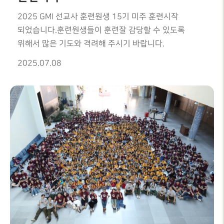
보혈로 융화시키시고, 지금 앞길이 캄캄해서 한 발짝도
갈 수 없는 분들은, 내 앞길을 불과 구름기둥으로 인도해
2025 GMI 선교사 훈련원생 15기 미주 훈련시작
주십시요. 절망 가운데 있는 분들은 하나님, 하나님
되었습니다.훈련원생들이 훈련잘 감당할 수 있도록
아니면 방법이 없습니다. 하나님 아니면 해답이
위해서 많은 기도와 격려해 주시기 바랍니다.
안됩니다. 하나님 아니면 답이 안됩니다. 하나님이
2025.07.08
계시기 때문에 오늘 내가 복을 받았습니다."" 하나님은
살아계십니다. 우리가 믿거나 말거나 살아계십니다. 그
하나님이 가장 원하시는 우리의 변화된 삶은 물고기 쫓던
인생에서, 사명쫓는 인생으로 병화되기를 원하는
것입니다. 그 수준이 된다면 얼마나 좋겠습니까 ?
그래서 하나님은 우릴 떄로는 빈배가 되어 넘어지게
하신다. 그 넘어짐이 말씀으로 채워지고, 믿음으로
채워지고, 사명으로 채워져서 전과 상상 할 수 없는 가장
아름답고 복된 삶 하나님 나라의 귀한 상속자가 되는
삶이 되는 것입니다. "말씀후 찬양과 기도로 모든 순서를
마무리 했습니다.집회 기간동안 말씀으로 은혜주신
문강원 목사님께 감사를 드리며, 2025년 한여름