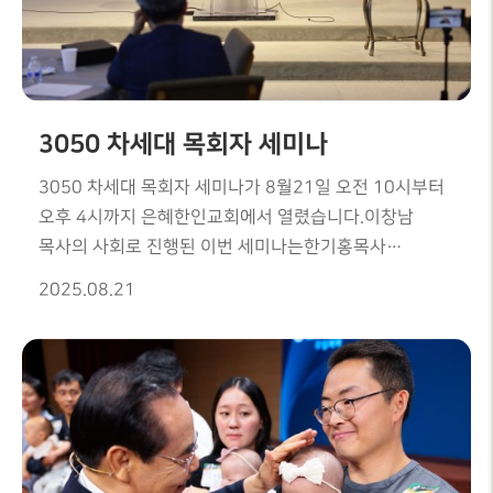
3050 차세대 목회자 세미나
3050 차세대 목회자 세미나가 8월21일 오전 10시부터
오후 4시까지 은혜한인교회에서 열렸습니다.이창남
목사의 사회로 진행된 이번 세미나는한기홍목사
(은혜한인교회 담임), 강준민민목사(새생명비전교회),
2025.08.21
김종국목사(에반겔리아대학교 총장), 이상명목사
(캘리포니아 프리스티지 대학 총장) 님을 강사로' 다시
너를 세우리라 (예레미야 32:4)를 주제로 열렸습니다.
차세대 목회자들을 섬기며, 하나된 공동체를 만들어
이끌어 나가는 것이 목회자 세미나의 목표입니다.다음
세대를 이끌 지도자들에게 큰 비전을 나누는 귀한 시간
이었습니다.