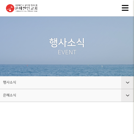
교회안내
인터넷방송
행
GKCTV
EVEN
ABOUT GMI
전체영상
공지
행사소식
환영인사
ANNO
GREETINGS
ALL VIDEO
EVENT
은혜
담임목사
주일말씀
NEW
SENIOR
SUNDAY WORSHIP
PASTOR
주보
주일예배
BULL
교회 비전
행사소식
LIVE WORSHIP
VISION
그레
은혜소식
교회안내
금요, 부흥집회
라이
교회 연혁
SPECIAL WORSHIP
GRACE
HISTORY
인터넷방송
공지사항
일천번제특별새벽기도회
교회
섬기는분
행사소식
은혜소식
CALE
안내
THOUSAND PRAYER
STAFF
조직사역