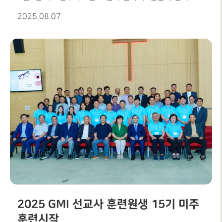
서울 원천교회 담임목사님이신 문강원목사님을
2025.08.07
강사님으로 모시고 " 다시 일어서게 하시는 하나님 " 을
주제로 한여름 성령집회를 개최 했습니다.첫날(목)은 '주
예수 나의 산 소망',(시편 121:1-8), 둘째날(금)새벽은
'누가 내옷에 손을 대었느냐', (마가복음 5:25-34),
둘째날(금) 저녁은 '빈 배를 채워주시는 예수님',(누가복음
5:1-11),세쨰날(토) 새벽은 '내게 묻는 세가지 질문',
(출애굽기 3:1-3), 세째날(토) 저녁은 '마라의 쓴물을
치료하시는 하나님',(출애굽기 5:22-27), 네째날(주일)
123부는 '엘리야의 세 번의 기도',(열왕기상 18:41-46),
네째날(주일) 4부는 ' 예수님께 배우는 네 번의 감사
기도',(요한복음 6:5-13) 라는 제목으로 각각 말씀을
선포해주셨습니다.첫날 집회는 권세윤 전도사의 인도로
은혜한인교회 3부 찬양팀의 찬양과 기도, 은혜 찬양단의
중창 후 문강원 목사님의 말씀이 시작 되었습니다.문강원
2025 GMI 선교사 훈련원생 15기 미주
목사님은 " 하나님은 나를 도우시고, 오늘 나를 십자가의
훈련시작