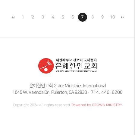
1
2
3
4
5
6
7
8
9
10
은혜한인교회 Grace Ministries International
1645 W. Valencia Dr., Fullerton, CA 92833
714. 446. 6200
Copyright 2024 All rights reserved.
Powered by CROWN MINISTRY