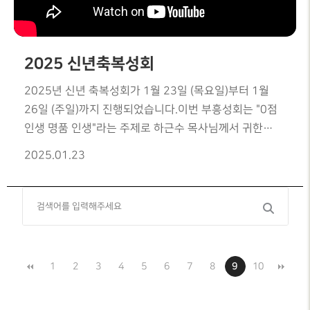
2025 신년축복성회
2025년 신년 축복성회가 1월 23일 (목요일)부터 1월
26일 (주일)까지 진행되었습니다.이번 부흥성회는 "0점
인생 명품 인생"라는 주제로 하근수 목사님께서 귀한
말씀을 전해 주셨습니다.모든세대가 연합하여 땅끝까지
2025.01.23
말씀 전하는 것이 우리의 소명임을 강력하게
도전하셨습니다.
1
2
3
4
5
6
7
8
9
10