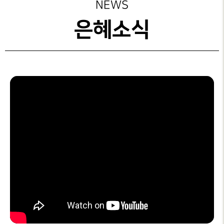
성가대찬양
주보보기
NEWS
예배시간
GRACE CHOIR
안내
은혜선교
그레이스 라이프
은혜소식
찬양과경배
SERVICE
INFO
교육부
교회행사
PRAISE & WORSHIP
연락처
특별찬양
행정안내
오시는 길
SPECIAL PRAISE
CONTACT
영상광고
온라인
GMI NEWS
헌금
OFFERING
은혜선교
MISSION
은혜스토리
GRACE STORY
은혜로새롭게
GRACE TESTIMONY