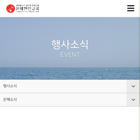
교회안내
인터넷방송
행
GKCTV
EVEN
ABOUT GMI
전체영상
공지
행사소식
환영인사
ANNO
GREETINGS
ALL VIDEO
EVENT
은혜
담임목사
주일말씀
NEW
SENIOR
SUNDAY WORSHIP
PASTOR
주보
주일예배
BULL
교회 비전
행사소식
LIVE WORSHIP
VISION
그레
은혜소식
교회안내
금요, 부흥집회
라이
교회 연혁
SPECIAL WORSHIP
GRACE
HISTORY
인터넷방송
공지사항
일천번제특별새벽기도회
교회
섬기는분
행사소식
은혜소식
CALE
안내
THOUSAND PRAYER
STAFF
조직사역