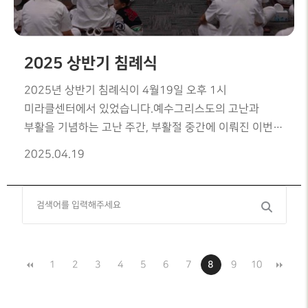
성장하여서 예수님을 닮아가는 제자가 되기를
기도합니다.
2025 상반기 침례식
2025년 상반기 침례식이 4월19일 오후 1시
미라클센터에서 있었습니다.예수그리스도의 고난과
부활을 기념하는 고난 주간, 부활절 중간에 이뤄진 이번
행사는교회에 새롭게 참석한 여러 성도들이
2025.04.19
그리스도인으로 다싵태어남을 침례를 통해서경험하는
은혜로운 시간이었습니다.
1
2
3
4
5
6
7
8
9
10