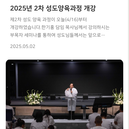
2025년 2차 성도양육과정 개강
제2차 성도 양육 과정이 오늘(4/16)부터
개강하였습니다.한기홍 담임 목사님께서 강의하시는
부목자 세미나를 통하여 성도님들께서는 앞으로
목자로서 어떠한 자세로 가정 교회를 섬겨야할지 어떤
2025.05.02
마음을 가지고 가정교회를 이끌어가고 목원들을 잘 돌볼
수 있는지에 대해 배우게 되었습니다. 또한 목자로서
그룹과 교회와 잘 협력하여서 섬기며 하나님께서
기뻐하시는 목자가 되고 목원들에게 본이 되는 목자가
되는 것에 대해, 리더십을 배우게 되는 좋은 강의가 될
것입니다.아울러 김홍권 목사님께서 강의하시는
구약개론은 4/30일 부터 개강이며 과 김기태 목사님께서
강의하시는 성경적 재정교실, 그리고 권상욱 목사님께서
인도하시는 은사발견 세미나 과정도 일제히
개강하였습니다.귀한 성도 양육 과정을 통하여 하나님의
자녀로 온전케 되어지고 영적으로 더욱 성숙하고