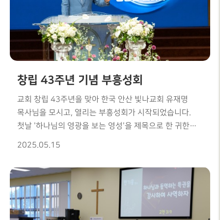
창립 43주년 기념 부흥성회
교회 창립 43주년을 맞아 한국 안산 빛나교회 유재명
목사님을 모시고, 열리는 부흥성회가 시작되었습니다.
첫날 '하나님의 영광을 보는 영성'을 제목으로 한 귀한
말씀을 통해서 많은 은혜를 받고, 도전받는
2025.05.15
시간이었습니다.앞으로 3일 동안 계속될 이번 성회에
성도여러분들도 계속 참석하셔서, 하나님께서 지난
43년간 넘치게 부어 주신 은혜를 경험하는시간 되시기
바랍니다.집회시간금요일 저녁 오후 7시30분토요일
오전 6시토요일 저녁 오후 7시30분주일 1부 오전
7시20분주일 2부 오전 9시10분주일 3,4 부 오전