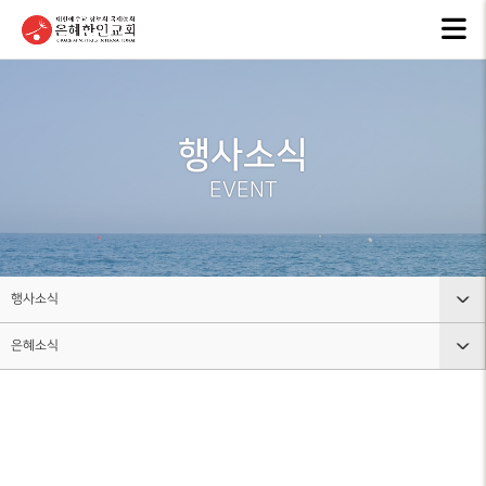
교회안내
인터넷방송
행
GKCTV
EVEN
ABOUT GMI
전체영상
공지
행사소식
환영인사
ANNO
GREETINGS
ALL VIDEO
EVENT
은혜
담임목사
주일말씀
NEW
SENIOR
SUNDAY WORSHIP
PASTOR
주보
주일예배
BULL
교회 비전
행사소식
LIVE WORSHIP
VISION
그레
은혜소식
교회안내
금요, 부흥집회
라이
교회 연혁
SPECIAL WORSHIP
GRACE
HISTORY
인터넷방송
공지사항
일천번제특별새벽기도회
교회
섬기는분
행사소식
은혜소식
CALE
안내
THOUSAND PRAYER
STAFF
조직사역