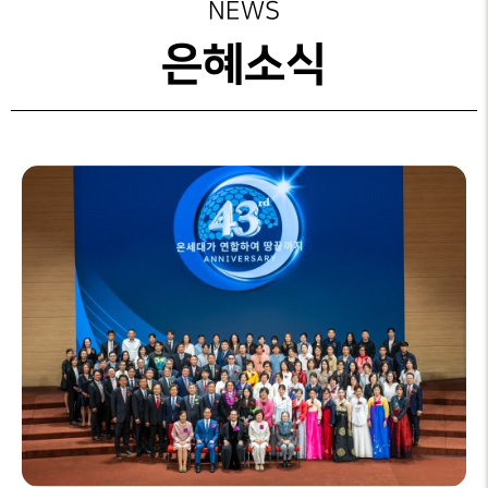
성가대찬양
주보보기
NEWS
예배시간
GRACE CHOIR
안내
은혜선교
그레이스 라이프
은혜소식
찬양과경배
SERVICE
INFO
교육부
교회행사
PRAISE & WORSHIP
연락처
특별찬양
행정안내
오시는 길
SPECIAL PRAISE
CONTACT
영상광고
온라인
GMI NEWS
헌금
OFFERING
은혜선교
MISSION
은혜스토리
GRACE STORY
은혜로새롭게
GRACE TESTIMONY